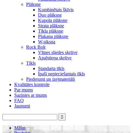
Plāksne
Kombinētais šķīvis
Duo plāksne
Kupola plāksne
Strata plāksne
Tīkla plāksne
Plakana plāksne
W-siksna
Rock Bolt
Vītnes sliedes skrūve
Apaļstieņa skrūve
Tīkls
Standarta tīkls
Īpaši nepieciešamais tīkls
Piederumi un izejmateriāli
Kvalitātes kontrole
Par mums
Sazinies ar mums
FAQ
Jaunumi
Mājas