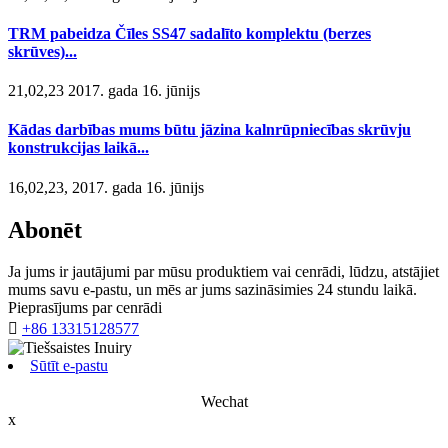
TRM pabeidza Čīles SS47 sadalīto komplektu (berzes
skrūves)...
21,02,23 2017. gada 16. jūnijs
Kādas darbības mums būtu jāzina kalnrūpniecības skrūvju
konstrukcijas laikā...
16,02,23, 2017. gada 16. jūnijs
Abonēt
Ja jums ir jautājumi par mūsu produktiem vai cenrādi, lūdzu, atstājiet
mums savu e-pastu, un mēs ar jums sazināsimies 24 stundu laikā.
Pieprasījums par cenrādi

+86 13315128577
Sūtīt e-pastu
Wechat
x