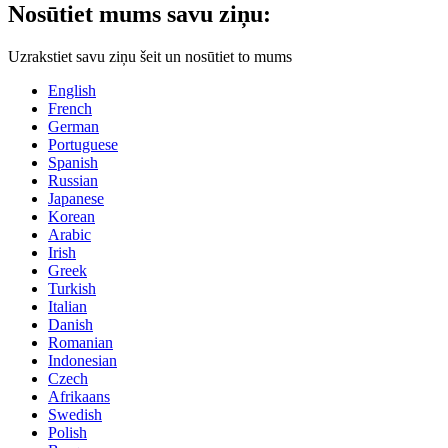
Nosūtiet mums savu ziņu:
Uzrakstiet savu ziņu šeit un nosūtiet to mums
English
French
German
Portuguese
Spanish
Russian
Japanese
Korean
Arabic
Irish
Greek
Turkish
Italian
Danish
Romanian
Indonesian
Czech
Afrikaans
Swedish
Polish