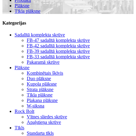
Produkti
Plāksne
Tīkla plāksne
Kategorijas
Sadalītā komplekta skrūve
FB-47 sadalītā komplekta skrūve
FB-42 sadalītā komplekta skrūve
FB-39 sadalītā komplekta skrūve
FB-33 sadalītā komplekta skrūve
Pakaramā skrūve
Plāksne
Kombinētais šķīvis
Duo plāksne
Kupola plāksne
Strata plāksne
Tīkla plāksne
Plakana plāksne
W-siksna
Rock Bolt
Vītnes sliedes skrūve
Apaļstieņa skrūve
Tīkls
Standarta tīkls