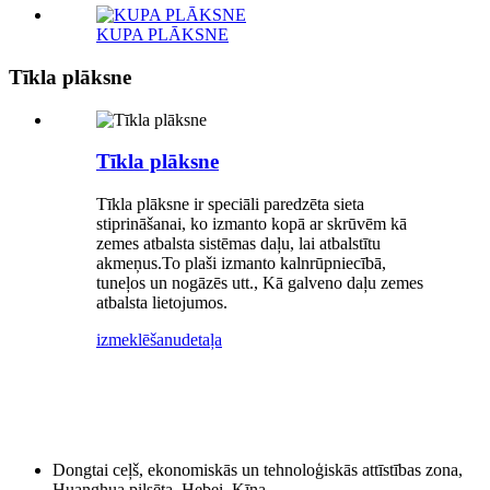
KUPA PLĀKSNE
Tīkla plāksne
Tīkla plāksne
Tīkla plāksne ir speciāli paredzēta sieta
stiprināšanai, ko izmanto kopā ar skrūvēm kā
zemes atbalsta sistēmas daļu, lai atbalstītu
akmeņus.To plaši izmanto kalnrūpniecībā,
tuneļos un nogāzēs utt., Kā galveno daļu zemes
atbalsta lietojumos.
izmeklēšanu
detaļa
Dongtai ceļš, ekonomiskās un tehnoloģiskās attīstības zona,
Huanghua pilsēta, Hebei, Ķīna