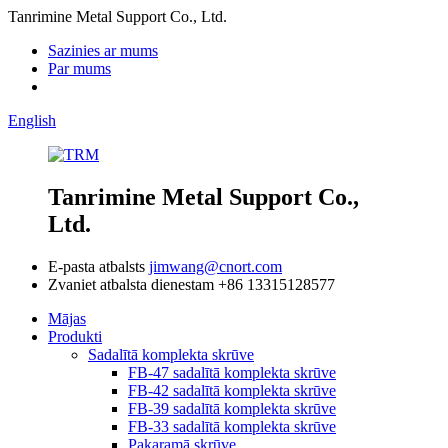
Tanrimine Metal Support Co., Ltd.
Sazinies ar mums
Par mums
English
Tanrimine Metal Support Co.,
Ltd.
E-pasta atbalsts
jimwang@cnort.com
Zvaniet atbalsta dienestam
+86 13315128577
Mājas
Produkti
Sadalītā komplekta skrūve
FB-47 sadalītā komplekta skrūve
FB-42 sadalītā komplekta skrūve
FB-39 sadalītā komplekta skrūve
FB-33 sadalītā komplekta skrūve
Pakaramā skrūve