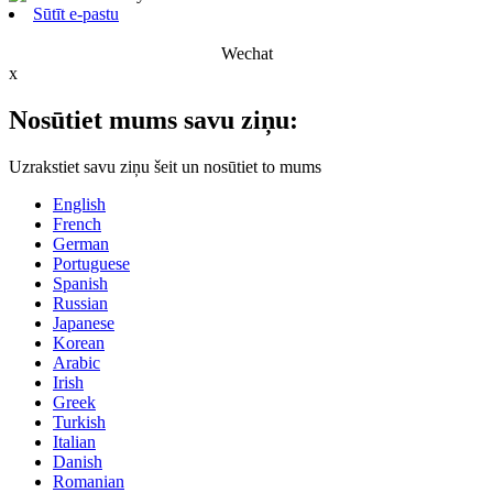
Sūtīt e-pastu
Wechat
x
Nosūtiet mums savu ziņu:
Uzrakstiet savu ziņu šeit un nosūtiet to mums
English
French
German
Portuguese
Spanish
Russian
Japanese
Korean
Arabic
Irish
Greek
Turkish
Italian
Danish
Romanian