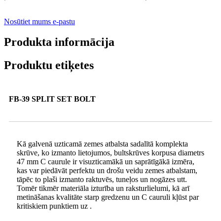
Nosūtiet mums e-pastu
Produkta informācija
Produktu etiķetes
FB-39 SPLIT SET BOLT
Kā galvenā uzticamā zemes atbalsta sadalītā komplekta
skrūve, ko izmanto lietojumos, bultskrūves korpusa diametrs
47 mm C caurule ir visuzticamākā un saprātīgākā izmēra,
kas var piedāvāt perfektu un drošu veidu zemes atbalstam,
tāpēc to plaši izmanto raktuvēs, tuneļos un nogāzes utt.
Tomēr tikmēr materiāla izturība un raksturlielumi, kā arī
metināšanas kvalitāte starp gredzenu un C cauruli kļūst par
kritiskiem punktiem uz .