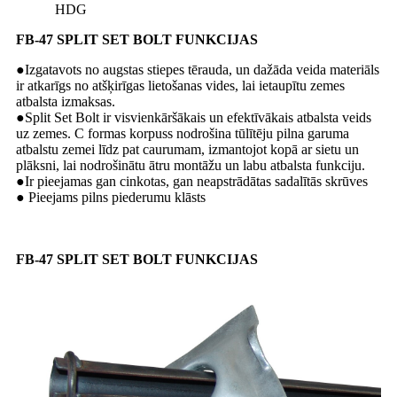
HDG
FB-47 SPLIT SET BOLT FUNKCIJAS
●Izgatavots no augstas stiepes tērauda, ​​un dažāda veida materiāls
ir atkarīgs no atšķirīgas lietošanas vides, lai ietaupītu zemes
atbalsta izmaksas.
●Split Set Bolt ir visvienkāršākais un efektīvākais atbalsta veids
uz zemes. C formas korpuss nodrošina tūlītēju pilna garuma
atbalstu zemei ​​līdz pat caurumam, izmantojot kopā ar sietu un
plāksni, lai nodrošinātu ātru montāžu un labu atbalsta funkciju.
●Ir pieejamas gan cinkotas, gan neapstrādātas sadalītās skrūves
● Pieejams pilns piederumu klāsts
FB-47 SPLIT SET BOLT FUNKCIJAS