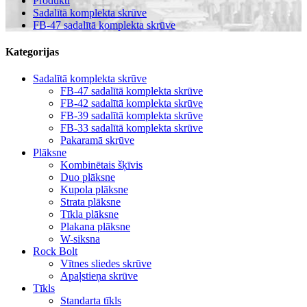
Produkti
Sadalītā komplekta skrūve
FB-47 sadalītā komplekta skrūve
Kategorijas
Sadalītā komplekta skrūve
FB-47 sadalītā komplekta skrūve
FB-42 sadalītā komplekta skrūve
FB-39 sadalītā komplekta skrūve
FB-33 sadalītā komplekta skrūve
Pakaramā skrūve
Plāksne
Kombinētais šķīvis
Duo plāksne
Kupola plāksne
Strata plāksne
Tīkla plāksne
Plakana plāksne
W-siksna
Rock Bolt
Vītnes sliedes skrūve
Apaļstieņa skrūve
Tīkls
Standarta tīkls