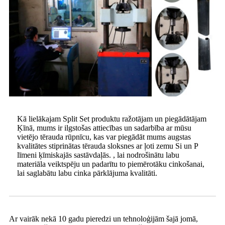
Kā lielākajam Split Set produktu ražotājam un piegādātājam
Ķīnā, mums ir ilgstošas ​​attiecības un sadarbība ar mūsu
vietējo tērauda rūpnīcu, kas var piegādāt mums augstas
kvalitātes stiprinātas tērauda sloksnes ar ļoti zemu Si un P
līmeni ķīmiskajās sastāvdaļās. , lai nodrošinātu labu
materiāla veiktspēju un padarītu to piemērotāku cinkošanai,
lai saglabātu labu cinka pārklājuma kvalitāti.
Ar vairāk nekā 10 gadu pieredzi un tehnoloģijām šajā jomā,