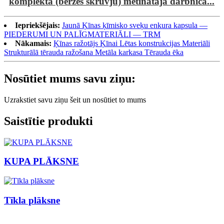
komplekta (berzes skrūvju) metinātāja darbnīca...
Iepriekšējais:
Jaunā Ķīnas ķīmisko sveķu enkura kapsula —
PIEDERUMI UN PALĪGMATERIĀLI — TRM
Nākamais:
Ķīnas ražotājs Ķīnai Lētas konstrukcijas Materiāli
Strukturālā tērauda ražošana Metāla karkasa Tērauda ēka
Nosūtiet mums savu ziņu:
Uzrakstiet savu ziņu šeit un nosūtiet to mums
Saistītie produkti
KUPA PLĀKSNE
Tīkla plāksne