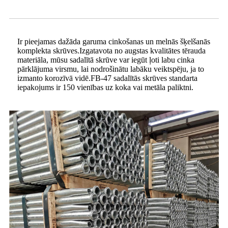
Ir pieejamas dažāda garuma cinkošanas un melnās šķelšanās
komplekta skrūves.Izgatavota no augstas kvalitātes tērauda
materiāla, mūsu sadalītā skrūve var iegūt ļoti labu cinka
pārklājuma virsmu, lai nodrošinātu labāku veiktspēju, ja to
izmanto korozīvā vidē.FB-47 sadalītās skrūves standarta
iepakojums ir 150 vienības uz koka vai metāla paliktni.