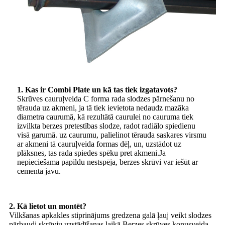
1. Kas ir Combi Plate un kā tas tiek izgatavots?
Skrūves cauruļveida C forma rada slodzes pārnešanu no
tērauda uz akmeni, ja tā tiek ievietota nedaudz mazāka
diametra caurumā, kā rezultātā caurulei no cauruma tiek
izvilkta berzes pretestības slodze, radot radiālo spiedienu
visā garumā. uz caurumu, palielinot tērauda saskares virsmu
ar akmeni tā cauruļveida formas dēļ, un, uzstādot uz
plāksnes, tas rada spiedes spēku pret akmeni.Ja
nepieciešama papildu nestspēja, berzes skrūvi var iešūt ar
cementa javu.
2. Kā lietot un montēt?
Vilkšanas apkakles stiprinājums gredzena galā ļauj veikt slodzes
pārbaudi skrūvju uzstādīšanas laikā.Berzes skrūves konusveida