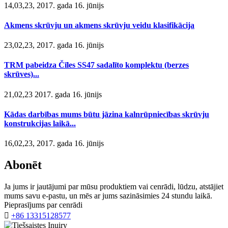
14,03,23, 2017. gada 16. jūnijs
Akmens skrūvju un akmens skrūvju veidu klasifikācija
23,02,23, 2017. gada 16. jūnijs
TRM pabeidza Čīles SS47 sadalīto komplektu (berzes
skrūves)...
21,02,23 2017. gada 16. jūnijs
Kādas darbības mums būtu jāzina kalnrūpniecības skrūvju
konstrukcijas laikā...
16,02,23, 2017. gada 16. jūnijs
Abonēt
Ja jums ir jautājumi par mūsu produktiem vai cenrādi, lūdzu, atstājiet
mums savu e-pastu, un mēs ar jums sazināsimies 24 stundu laikā.
Pieprasījums par cenrādi

+86 13315128577