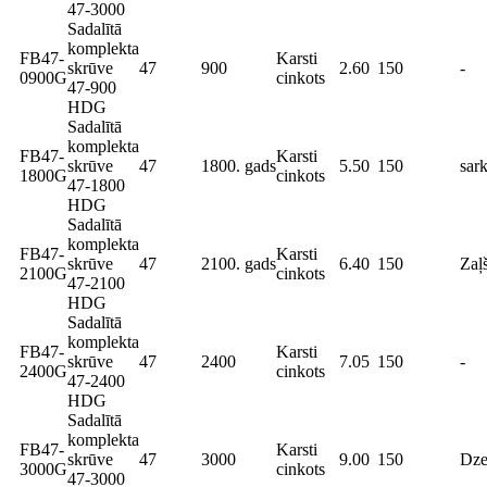
47-3000
Sadalītā
komplekta
FB47-
Karsti
skrūve
47
900
2.60
150
-
0900G
cinkots
47-900
HDG
Sadalītā
komplekta
FB47-
Karsti
skrūve
47
1800. gads
5.50
150
sar
1800G
cinkots
47-1800
HDG
Sadalītā
komplekta
FB47-
Karsti
skrūve
47
2100. gads
6.40
150
Zaļ
2100G
cinkots
47-2100
HDG
Sadalītā
komplekta
FB47-
Karsti
skrūve
47
2400
7.05
150
-
2400G
cinkots
47-2400
HDG
Sadalītā
komplekta
FB47-
Karsti
skrūve
47
3000
9.00
150
Dze
3000G
cinkots
47-3000