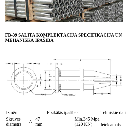
FB-39 SALĪTA KOMPLEKTĀCIJA SPECIFIKĀCIJA UN
MEHĀNISKĀ ĪPAŠĪBA
Izmēri
Fizikālās īpašības
Tehniskie dati
Skrūves
47
Min.345 Mpa
A
diametrs
mm
(120 KN)
Ieteicamais