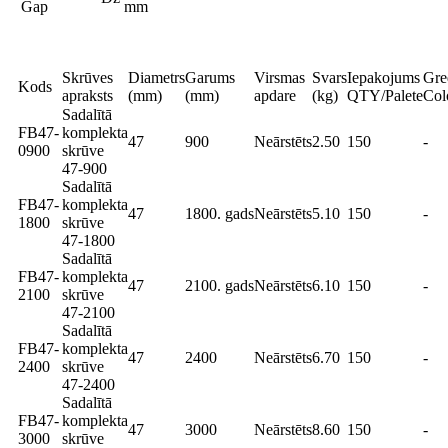
Gap
mm
Skrūves
Diametrs
Garums
Virsmas
Svars
Iepakojums
Gre
Kods
apraksts
(mm)
(mm)
apdare
(kg)
QTY/Palete
Col
Sadalītā
FB47-
komplekta
47
900
Neārstēts
2.50
150
-
0900
skrūve
47-900
Sadalītā
FB47-
komplekta
47
1800. gads
Neārstēts
5.10
150
-
1800
skrūve
47-1800
Sadalītā
FB47-
komplekta
47
2100. gads
Neārstēts
6.10
150
-
2100
skrūve
47-2100
Sadalītā
FB47-
komplekta
47
2400
Neārstēts
6.70
150
-
2400
skrūve
47-2400
Sadalītā
FB47-
komplekta
47
3000
Neārstēts
8.60
150
-
3000
skrūve