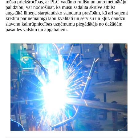
mūsu priekšrocības, ar PLC vadāmo rullīšu un auto metinātāju
palīdzību, var nodrošināt, ka mūsu sadalītā skrūve atbilst
augstākā līmeņa starptautisko standartu prasībām, kā arī saņemt
kredītu par nemainīgi labu kvalitāti un servisu un kļūt. daudzu
slavenu kalnrūpniecības uzņēmumu piegādātājs no dažādām
pasaules valstīm un apgabaliem.