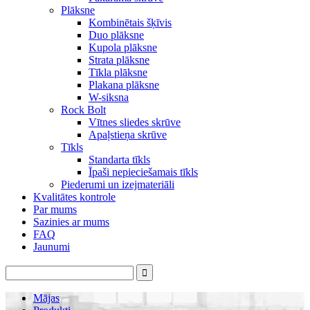
Plāksne
Kombinētais šķīvis
Duo plāksne
Kupola plāksne
Strata plāksne
Tīkla plāksne
Plakana plāksne
W-siksna
Rock Bolt
Vītnes sliedes skrūve
Apaļstieņa skrūve
Tīkls
Standarta tīkls
Īpaši nepieciešamais tīkls
Piederumi un izejmateriāli
Kvalitātes kontrole
Par mums
Sazinies ar mums
FAQ
Jaunumi
Mājas