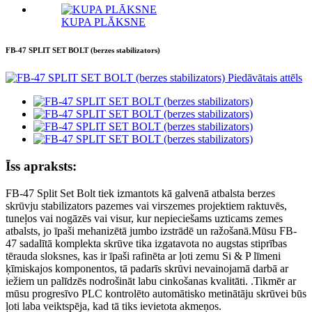
KUPA PLĀKSNE
FB-47 SPLIT SET BOLT (berzes stabilizators)
Īss apraksts:
FB-47 Split Set Bolt tiek izmantots kā galvenā atbalsta berzes
skrūvju stabilizators pazemes vai virszemes projektiem raktuvēs,
tuneļos vai nogāzēs vai visur, kur nepieciešams uzticams zemes
atbalsts, jo īpaši mehanizētā jumbo izstrādē un ražošanā.Mūsu FB-
47 sadalītā komplekta skrūve tika izgatavota no augstas stiprības
tērauda sloksnes, kas ir īpaši rafinēta ar ļoti zemu Si & P līmeni
ķīmiskajos komponentos, tā padarīs skrūvi nevainojamā darbā ar
iežiem un palīdzēs nodrošināt labu cinkošanas kvalitāti. .Tikmēr ar
mūsu progresīvo PLC kontrolēto automātisko metinātāju skrūvei būs
ļoti laba veiktspēja, kad tā tiks ievietota akmeņos.