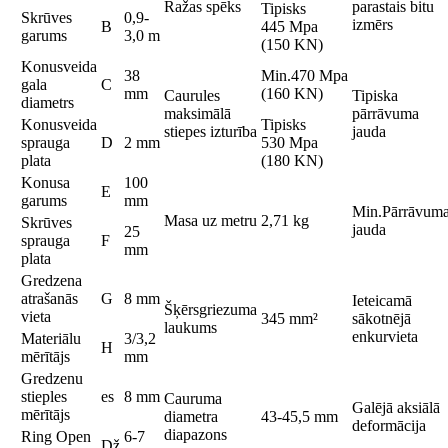
Ražas spēks
parastais bitu
Tipisks
Skrūves
0,9-
izmērs
B
445 Mpa
garums
3,0 m
(150 KN)
Konusveida
38
Min.470 Mpa
gala
C
mm
(160 KN)
Caurules
Tipiska
diametrs
maksimālā
pārrāvuma
Konusveida
Tipisks
stiepes izturība
jauda
sprauga
D
2 mm
530 Mpa
plata
(180 KN)
Konusa
100
E
garums
mm
Min.Pārrāvum
Masa uz metru
2,71 kg
Skrūves
jauda
25
sprauga
F
mm
plata
Gredzena
atrašanās
G
8 mm
Ieteicamā
Šķērsgriezuma
vieta
345 mm²
sākotnējā
laukums
enkurvieta
Materiālu
3/3,2
H
mērītājs
mm
Gredzenu
stieples
es
8 mm
Cauruma
Galējā aksiālā
mērītājs
diametra
43-45,5 mm
deformācija
diapazons
Ring Open
6-7
Dž