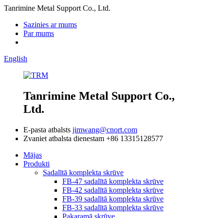
Tanrimine Metal Support Co., Ltd.
Sazinies ar mums
Par mums
English
Tanrimine Metal Support Co.,
Ltd.
E-pasta atbalsts
jimwang@cnort.com
Zvaniet atbalsta dienestam
+86 13315128577
Mājas
Produkti
Sadalītā komplekta skrūve
FB-47 sadalītā komplekta skrūve
FB-42 sadalītā komplekta skrūve
FB-39 sadalītā komplekta skrūve
FB-33 sadalītā komplekta skrūve
Pakaramā skrūve