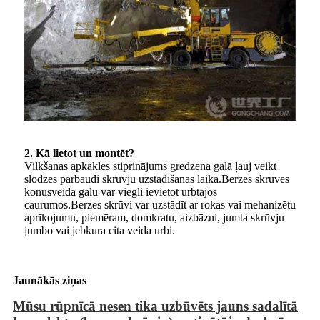
2. Kā lietot un montēt?
Vilkšanas apkakles stiprinājums gredzena galā ļauj veikt
slodzes pārbaudi skrūvju uzstādīšanas laikā.Berzes skrūves
konusveida galu var viegli ievietot urbtajos
caurumos.Berzes skrūvi var uzstādīt ar rokas vai mehanizētu
aprīkojumu, piemēram, domkratu, aizbāzni, jumta skrūvju
jumbo vai jebkura cita veida urbi.
Jaunākās ziņas
Mūsu rūpnīcā nesen tika uzbūvēts jauns sadalītā