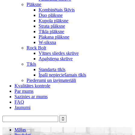
Plāksne
Kombinētais šķīvis
Duo plāksne
Kupola plāksne
Strata plāksne
Tīkla plāksne
Plakana plāksne
W-siksna
Rock Bolt
Vītnes sliedes skrūve
Apaļstieņa skrūve
Tīkls
Standarta tīkls
Īpaši nepieciešamais tīkls
Piederumi un izejmateriāli
Kvalitātes kontrole
Par mums
Sazinies ar mums
FAQ
Jaunumi
Mājas