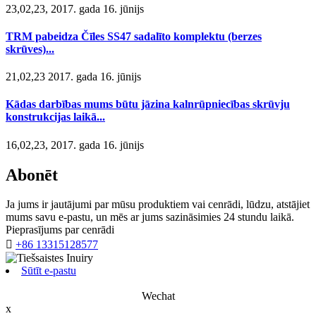
23,02,23, 2017. gada 16. jūnijs
TRM pabeidza Čīles SS47 sadalīto komplektu (berzes
skrūves)...
21,02,23 2017. gada 16. jūnijs
Kādas darbības mums būtu jāzina kalnrūpniecības skrūvju
konstrukcijas laikā...
16,02,23, 2017. gada 16. jūnijs
Abonēt
Ja jums ir jautājumi par mūsu produktiem vai cenrādi, lūdzu, atstājiet
mums savu e-pastu, un mēs ar jums sazināsimies 24 stundu laikā.
Pieprasījums par cenrādi

+86 13315128577
Sūtīt e-pastu
Wechat
x