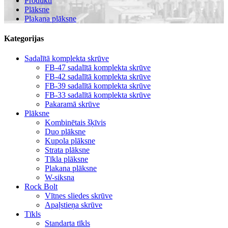
Produkti
Plāksne
Plakana plāksne
Kategorijas
Sadalītā komplekta skrūve
FB-47 sadalītā komplekta skrūve
FB-42 sadalītā komplekta skrūve
FB-39 sadalītā komplekta skrūve
FB-33 sadalītā komplekta skrūve
Pakaramā skrūve
Plāksne
Kombinētais šķīvis
Duo plāksne
Kupola plāksne
Strata plāksne
Tīkla plāksne
Plakana plāksne
W-siksna
Rock Bolt
Vītnes sliedes skrūve
Apaļstieņa skrūve
Tīkls
Standarta tīkls