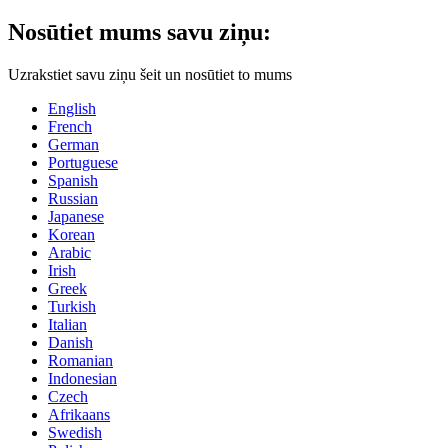
Nosūtiet mums savu ziņu:
Uzrakstiet savu ziņu šeit un nosūtiet to mums
English
French
German
Portuguese
Spanish
Russian
Japanese
Korean
Arabic
Irish
Greek
Turkish
Italian
Danish
Romanian
Indonesian
Czech
Afrikaans
Swedish