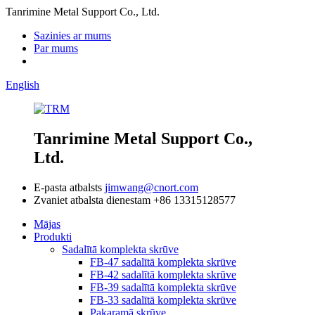
Tanrimine Metal Support Co., Ltd.
Sazinies ar mums
Par mums
English
Tanrimine Metal Support Co.,
Ltd.
E-pasta atbalsts
jimwang@cnort.com
Zvaniet atbalsta dienestam
+86 13315128577
Mājas
Produkti
Sadalītā komplekta skrūve
FB-47 sadalītā komplekta skrūve
FB-42 sadalītā komplekta skrūve
FB-39 sadalītā komplekta skrūve
FB-33 sadalītā komplekta skrūve
Pakaramā skrūve