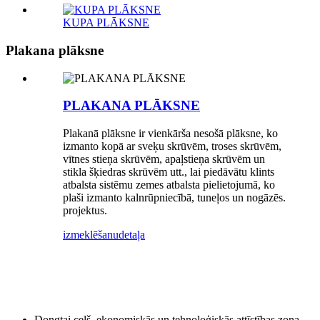
KUPA PLĀKSNE
Plakana plāksne
PLAKANA PLĀKSNE
Plakanā plāksne ir vienkārša nesošā plāksne, ko
izmanto kopā ar sveķu skrūvēm, troses skrūvēm,
vītnes stieņa skrūvēm, apaļstieņa skrūvēm un
stikla šķiedras skrūvēm utt., lai piedāvātu klints
atbalsta sistēmu zemes atbalsta pielietojumā, ko
plaši izmanto kalnrūpniecībā, tuneļos un nogāzēs.
projektus.
izmeklēšanu
detaļa
Dongtai ceļš, ekonomiskās un tehnoloģiskās attīstības zona,